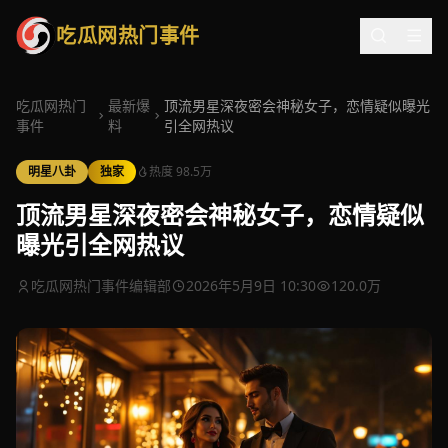
吃瓜网热门事件
吃瓜网热门
最新爆
顶流男星深夜密会神秘女子，恋情疑似曝光
事件
料
引全网热议
明星八卦
独家
热度 98.5万
顶流男星深夜密会神秘女子，恋情疑似
曝光引全网热议
吃瓜网热门事件编辑部
2026年5月9日 10:30
120.0万